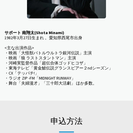
サポート 南翔太(Shota Minami)
1982年3月27日生まれ 。愛知県西尾市出身
<主な出演作品>
・映画「大怪獣バトルウルトラ銀河伝説」主演
・映画「狼 ラストスタントマン」主演
・河崎実監督作品「超伝合体ゴッドヒコザ」
・東海テレビ「黄金鯱伝説グランスピアー２ndシーズン」
・CX「テッパチ!」
・ラジオ ZIP -FM「MIDNIGHT RUNWAY」
・舞台「夫婦漫才」「三十郎大活劇」 ほか多数。
申込方法