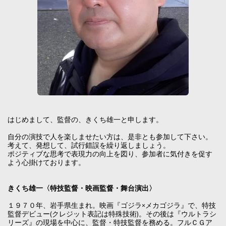
はじめまして、監督の、きくち雄一と申します。
自分の演技で人を楽しませたい方は、是非とも参加して下さい。
考えて、発想して、試行錯誤を繰り返しましょう。
ポジティブな思考で表現力の向上を図り、参加者に気付きを促す
よう心掛けております。
きくち雄一〈特技監督・映画監督・舞台演出〉
１９７０年、岩手県生まれ。映画『ゴジラ×メカゴジラ』で、特技
監督デビュー(クレジット表記は特殊技術)。その後は『ウルトラシ
リーズ』の現場を中心に、監督・特技監督を務める。フルＣＧア