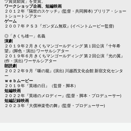
ツ賞奨励賞」を受賞。
ワークショップ企画、短編映画
２０１２年『隔世のスケッチ』(監督・共同脚本) ブリリア・ショー
トショートシアター
ゲーム
２００７年 ＰＳ３『ガンダム無双』(イベントムービー監督)
◎「きくち雄一」名義
演劇
２０１９年２月 きくちマンゴールディング 第 1 回公演『十年希
望』(脚色・演出) ワーサルシアター
２０１９年６月 きくちマンゴールディング 第２回公演『光の翼』
(作・演出) ワーサルシアター
朗読劇
２０２２年９月『噺の籠』(演出) 川越西文化会館 新宿文化センタ
ー
ｗｅｂムービー
２０１９年『英雄の日』（監督・脚本）
短編映画
２０２２年『英雄のメロディー』(監督・脚本・プロデューサー)
短編記録映画
２０２３年『大償神楽壱の舞』(監督・プロデューサー)