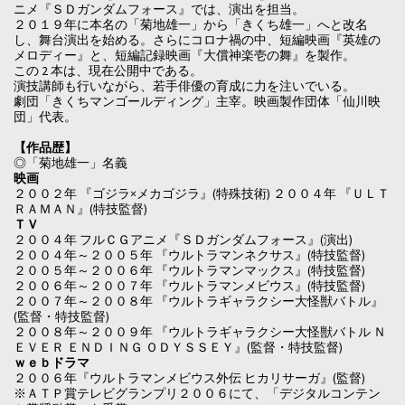
ニメ『ＳＤガンダムフォース』では、演出を担当。
２０１９年に本名の「菊地雄一」から「きくち雄一」へと改名
し、舞台演出を始める。さらにコロナ禍の中、短編映画『英雄の
メロディー』と、短編記録映画『大償神楽壱の舞』を製作。
この 2 本は、現在公開中である。
演技講師も行いながら、若手俳優の育成に力を注いでいる。
劇団「きくちマンゴールディング」主宰。映画製作団体「仙川映
団」代表。
【作品歴】
◎「菊地雄一」名義
映画
２００２年 『ゴジラ×メカゴジラ』(特殊技術) ２００４年 『ＵＬＴ
ＲＡＭＡＮ』(特技監督)
ＴＶ
２００４年 フルＣＧアニメ『ＳＤガンダムフォース』(演出)
２００４年～２００５年 『ウルトラマンネクサス』(特技監督)
２００５年～２００６年 『ウルトラマンマックス』(特技監督)
２００６年～２００７年 『ウルトラマンメビウス』(特技監督)
２００７年～２００８年 『ウルトラギャラクシー大怪獣バトル』
(監督・特技監督)
２００８年～２００９年 『ウルトラギャラクシー大怪獣バトル Ｎ
ＥＶＥＲ ＥＮＤＩＮＧ ＯＤＹＳＳＥＹ』(監督・特技監督)
ｗｅｂドラマ
２００６年『ウルトラマンメビウス外伝 ヒカリサーガ』(監督)
※ＡＴＰ賞テレビグランプリ２００６にて、「デジタルコンテン